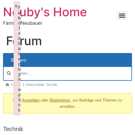
×
Neuby's Home
F
ai
le
Familie Neubauer
d
t
o
Forum
in
iti
al
iz
e
Menü
p
lu
g
in
:
Forum
Reisemobile: Technik
w
p
li
Bitte
Anmelden
oder
Registrieren
, um Beiträge und Themen zu
n
erstellen.
k
Failed to initialize plugin: wplink
Technik