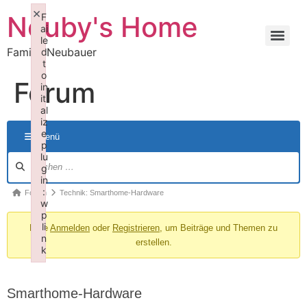
×
Neuby's Home
F
ai
le
Familie Neubauer
d
t
o
Forum
in
iti
al
iz
e
Menü
p
lu
g
in
:
Forum
Technik: Smarthome-Hardware
w
p
li
Bitte
Anmelden
oder
Registrieren
, um Beiträge und Themen zu
n
erstellen.
k
Failed to initialize plugin: wplink
Smarthome-Hardware