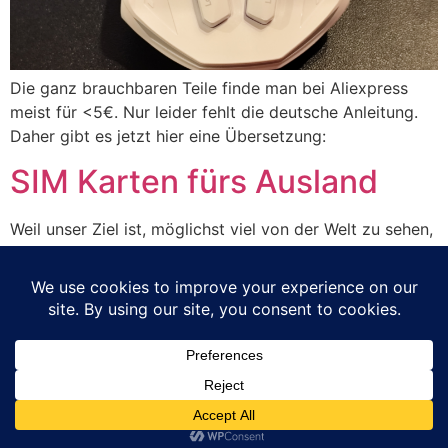
Die ganz brauchbaren Teile finde man bei Aliexpress
meist für <5€. Nur leider fehlt die deutsche Anleitung.
Daher gibt es jetzt hier eine Übersetzung:
SIM Karten fürs Ausland
Weil unser Ziel ist, möglichst viel von der Welt zu sehen,
und wir dabei auch Online sein wollen, brauchen wir
auch für das Ausland passende SIM Karten… Hier dazu
einige Erfahrungen. Holafly unlimited für Schweden:
https://esim.holafly.com/de/esim-europa/Tipps:
Lycamobile in Spanien
Familie Neubauer
Alle Rechte vorbehalten